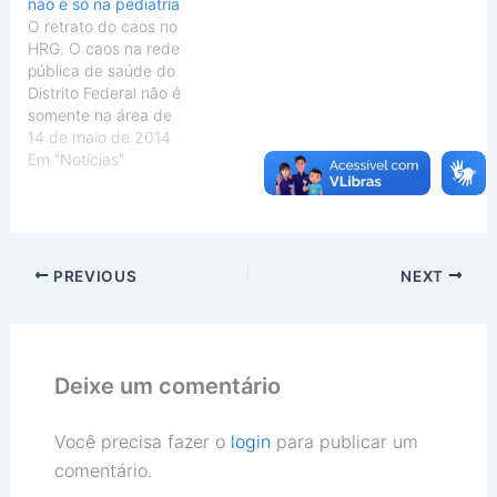
não é só na pediatria
O retrato do caos no
HRG. O caos na rede
pública de saúde do
Distrito Federal não é
somente na área de
pediatria. O Hospital
14 de maio de 2014
Regional do Gama, que já
Em "Notícias"
foi um dos melhores do
país, hoje está como está
(veja o quadro da
pediatria na postagem
anterior). O caos…
PREVIOUS
NEXT
Deixe um comentário
Você precisa fazer o
login
para publicar um
comentário.