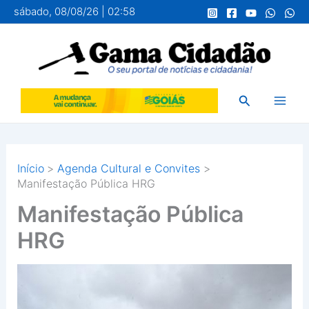
Ir
sábado, 08/08/26 | 02:58
para
o
conteúdo
Pesquisar
Início
Agenda Cultural e Convites
Manifestação Pública HRG
Manifestação Pública
HRG