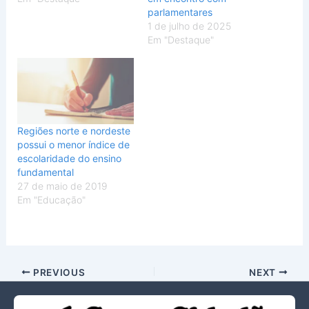
parlamentares
1 de julho de 2025
Em "Destaque"
Regiões norte e nordeste
possui o menor índice de
escolaridade do ensino
fundamental
27 de maio de 2019
Em "Educação"
PREVIOUS
NEXT