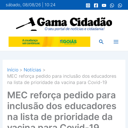
Ir
sábado, 08/08/26 | 10:24
para
o
conteúdo
Pesquisar
Início
Notícias
MEC reforça pedido para inclusão dos educadores
na lista de prioridade da vacina para Covid-19
MEC reforça pedido para
inclusão dos educadores
na lista de prioridade da
vacina para Covid-19