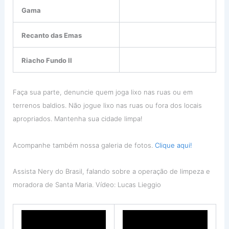
Gama
Recanto das Emas
Riacho Fundo II
Faça sua parte, denuncie quem joga lixo nas ruas ou em
terrenos baldios. Não jogue lixo nas ruas ou fora dos locais
apropriados. Mantenha sua cidade limpa!
Acompanhe também nossa galeria de fotos.
Clique aqui!
Assista Nery do Brasil, falando sobre a operação de limpeza e
moradora de Santa Maria. Vídeo: Lucas Lieggio