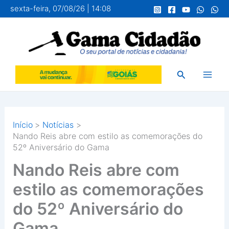
Ir
sexta-feira, 07/08/26 | 14:08
para
o
conteúdo
Pesquisar
Início
Notícias
Nando Reis abre com estilo as comemorações do
52º Aniversário do Gama
Nando Reis abre com
estilo as comemorações
do 52º Aniversário do
Gama