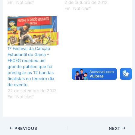
Em "Notícias"
2 de outubro de 2012
Em "Notícias"
1º Festival da Canção
Estudantil do Gama –
FECEG recebeu um
grande público que foi
prestigiar as 12 bandas
finalistas no terceiro dia
de evento
22 de setembro de 2012
Em "Notícias"
PREVIOUS
NEXT