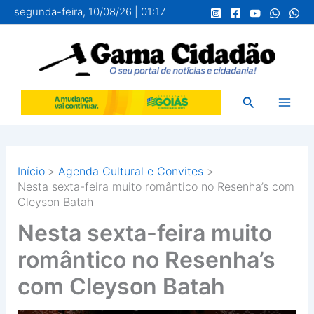
Ir
segunda-feira, 10/08/26 | 01:17
para
o
conteúdo
Pesquisar
Início
Agenda Cultural e Convites
Nesta sexta-feira muito romântico no Resenha’s com
Cleyson Batah
Nesta sexta-feira muito
romântico no Resenha’s
com Cleyson Batah