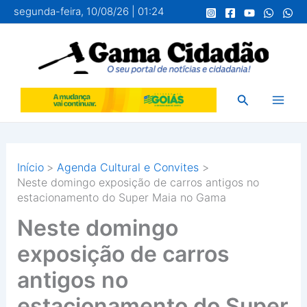
Ir
segunda-feira, 10/08/26 | 01:24
para
o
conteúdo
Pesquisar
Início
Agenda Cultural e Convites
Neste domingo exposição de carros antigos no
estacionamento do Super Maia no Gama
Neste domingo
exposição de carros
antigos no
estacionamento do Super