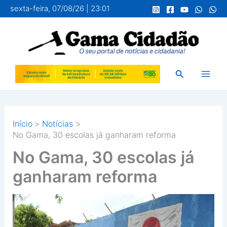
Ir
sexta-feira, 07/08/26 | 23:01
para
o
conteúdo
Pesquisar
Início
Notícias
No Gama, 30 escolas já ganharam reforma
No Gama, 30 escolas já
ganharam reforma