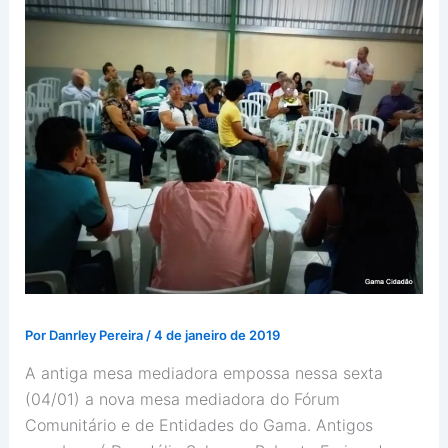
Por
Danrley Pereira
/
4 de janeiro de 2019
A antiga mesa mediadora empossa nessa sexta
(04/01) a nova mesa mediadora do Fórum
Comunitário e de Entidades do Gama. Antigos