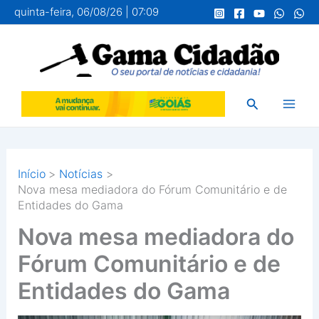
Ir
quinta-feira, 06/08/26 | 07:09
para
o
conteúdo
Pesquisar
Início
Notícias
Nova mesa mediadora do Fórum Comunitário e de
Entidades do Gama
Nova mesa mediadora do
Fórum Comunitário e de
Entidades do Gama