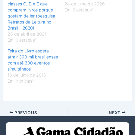
classes C, D e E que
24 de julho de 2026
compram livros porque
Em "Destaque"
gostam de ler (pesquisa
Retratos da Leitura no
Brasil – 2020)
23 de abril de 2021
Em "Destaque"
Feira do Livro espera
atrair 300 mil brasilienses
com até 300 eventos
simultâneos
18 de julho de 2016
Em "Notícias"
PREVIOUS
NEXT