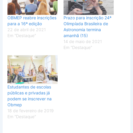
OBMEP reabre inscrições
Prazo para inscrição 24ª
para a 16ª edição
Olimpíada Brasileira de
22 de abril de 2021
Astronomia termina
Em "Destaque"
amanhã (15)
14 de maio de 2021
Em "Destaque"
Estudantes de escolas
públicas e privadas já
podem se inscrever na
Obmep
18 de fevereiro de 2019
Em "Destaque"