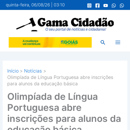
Ir
quinta-feira, 06/08/26 | 03:10
para
o
conteúdo
Pesquisar
Início
Notícias
Olimpíada de Língua Portuguesa abre inscrições
para alunos da educação básica
Olimpíada de Língua
Portuguesa abre
inscrições para alunos da
educação básica