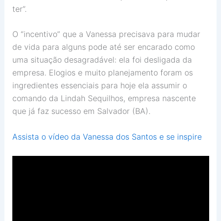
ter”.
O “incentivo” que a Vanessa precisava para mudar
de vida para alguns pode até ser encarado como
uma situação desagradável: ela foi desligada da
empresa. Elogios e muito planejamento foram os
ingredientes essenciais para hoje ela assumir o
comando da Lindah Sequilhos, empresa nascente
que já faz sucesso em Salvador (BA).
Assista o vídeo da Vanessa dos Santos e se inspire