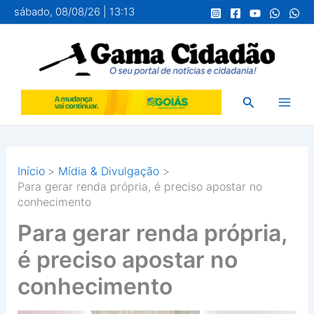
Ir
sábado, 08/08/26 | 13:13
para
o
conteúdo
Pesquisar
Início
Mídia & Divulgação
Para gerar renda própria, é preciso apostar no
conhecimento
Para gerar renda própria,
é preciso apostar no
conhecimento