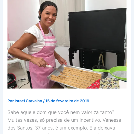
Por
Israel Carvalho
/
15 de fevereiro de 2019
Sabe aquele dom que você nem valoriza tanto?
Muitas vezes, só precisa de um incentivo. Vanessa
dos Santos, 37 anos, é um exemplo. Ela deixava