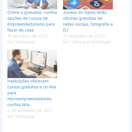
Online e gratuitos: confira
Jovens do Gama terão
opções de cursos de
oficinas gratuitas de
Empreendedorismo para
redes sociais, fotografia e
fazer de casa
DJ
15 de março de 2021
17 de janeiro de 2022
Em "Destaque"
Em "Ciência e tecnologia"
Instituições oferecem
cursos gratuitos e on-line
para
microempreendedores;
confira lista
2 de setembro de 2021
Em "Destaque"