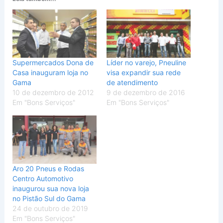
Supermercados Dona de
Líder no varejo, Pneuline
Casa inauguram loja no
visa expandir sua rede
Gama
de atendimento
10 de dezembro de 2012
9 de dezembro de 2016
Em "Bons Serviços"
Em "Bons Serviços"
Aro 20 Pneus e Rodas
Centro Automotivo
inaugurou sua nova loja
no Pistão Sul do Gama
24 de outubro de 2019
Em "Bons Serviços"