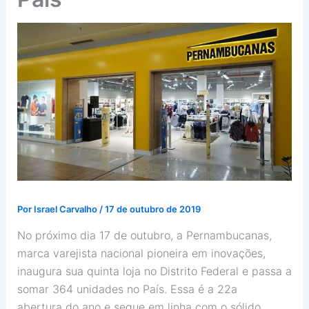
Por
Israel Carvalho
/
17 de outubro de 2019
No próximo dia 17 de outubro, a Pernambucanas,
marca varejista nacional pioneira em inovações,
inaugura sua quinta loja no Distrito Federal e passa a
somar 364 unidades no País. Essa é a 22a
abertura do ano e segue em linha com o sólido