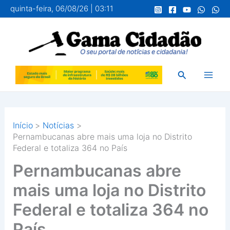
Ir
quinta-feira, 06/08/26 | 03:11
para
o
conteúdo
Pesquisar
Início
Notícias
Pernambucanas abre mais uma loja no Distrito
Federal e totaliza 364 no País
Pernambucanas abre
mais uma loja no Distrito
Federal e totaliza 364 no
País