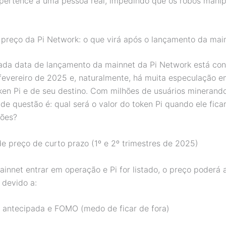
pertence a uma pessoa real, impedindo que os robôs mani
 preço da Pi Network: o que virá após o lançamento da mai
ada data de lançamento da mainnet da Pi Network está co
fevereiro de 2025 e, naturalmente, há muita especulação e
ken Pi e de seu destino. Com milhões de usuários minerando
de questão é: qual será o valor do token Pi quando ele ficar
ções?
de preço de curto prazo (1º e 2º trimestres de 2025)
innet entrar em operação e Pi for listado, o preço poderá
 devido a:
antecipada e FOMO (medo de ficar de fora)