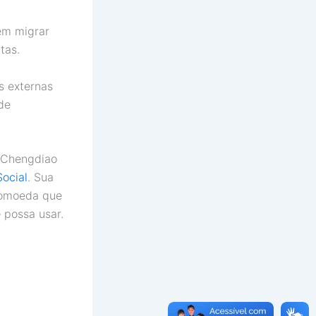
em migrar
tas.
s externas
 de
e Chengdiao
ocial
. Sua
tomoeda que
 possa usar.