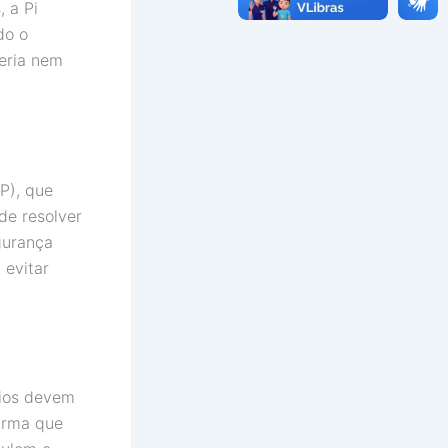
 a Pi
do o
teria nem
P), que
de resolver
gurança
 evitar
rios devem
firma que