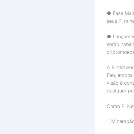
● Fase Main
seus PI min
● Lançament
serão habili
criptomoeda
A Pi Networ
Fan, ambos
visão é con
qualquer pe
Como Pi Ne
1. Mineraçã