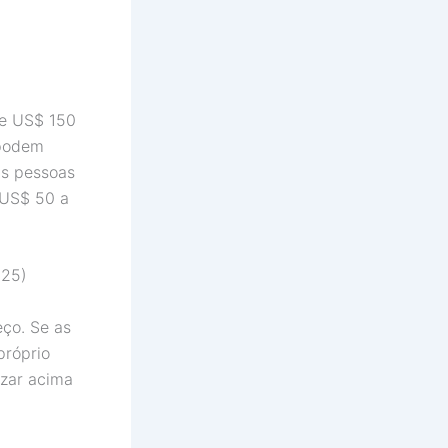
 e US$ 150
 podem
as pessoas
 US$ 50 a
025)
eço. Se as
próprio
izar acima