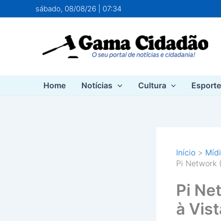
Ir
sábado, 08/08/26 | 07:34
para
o
conteúdo
Home
Notícias
Cultura
Esport
Início
Mídi
Pi Network 
Pi Ne
à Vist