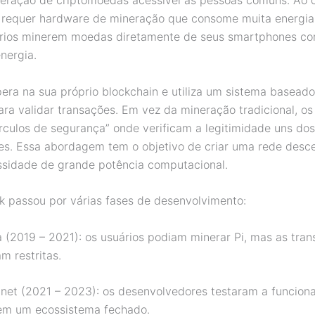
neração de criptomoedas acessível às pessoas comuns. Ao c
e requer hardware de mineração que consome muita energia,
ários minerem moedas diretamente de seus smartphones c
nergia.
pera na sua próprio blockchain e utiliza um sistema basead
ara validar transações. Em vez da mineração tradicional, os
írculos de segurança” onde verificam a legitimidade uns dos
des. Essa abordagem tem o objetivo de criar uma rede desce
sidade de grande potência computacional.
k passou por várias fases de desenvolvimento:
 (2019 – 2021): os usuários podiam minerar Pi, mas as tra
m restritas.
net (2021 – 2023): os desenvolvedores testaram a funcion
em um ecossistema fechado.