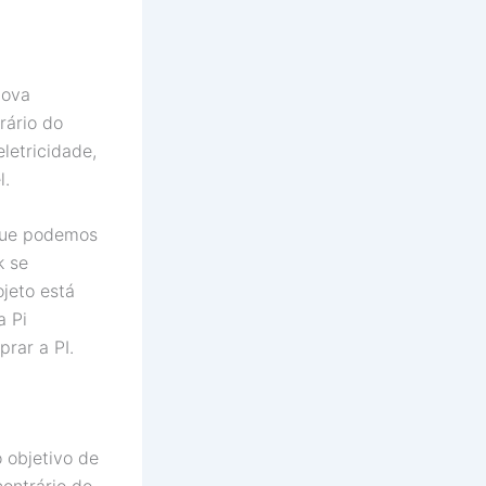
nova
rário do
letricidade,
l.
que podemos
k se
jeto está
a Pi
rar a PI.
 objetivo de