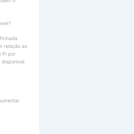
pulem o
nnet?
nfirmada
m relação ao
 Pi por
 disponível
 aumentar