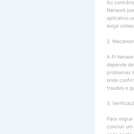
Ao contrári
Network per
aplicativo 
exige conex
2. Mecanis
A Pi Networ
depende de 
problemas m
onde confir
fraudes e g
3. Verificaç
Para migrar 
concluir um