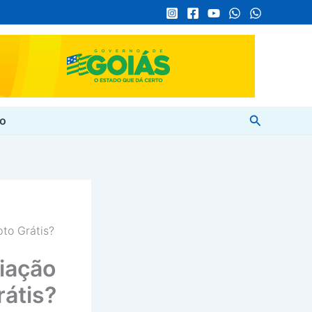
Pesquisar
to
pto Grátis?
ciação
rátis?