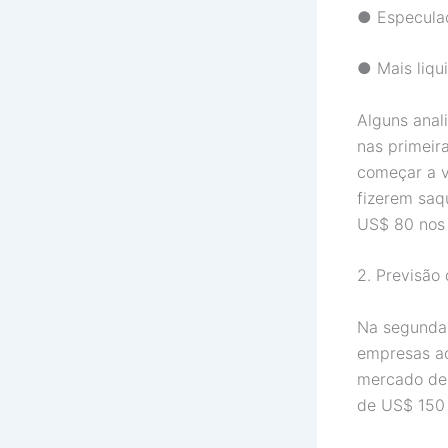
● Especulaç
● Mais liqu
Alguns anal
nas primeir
começar a v
fizerem saq
US$ 80 nos 
2. Previsão
Na segunda 
empresas ac
mercado de 
de US$ 150