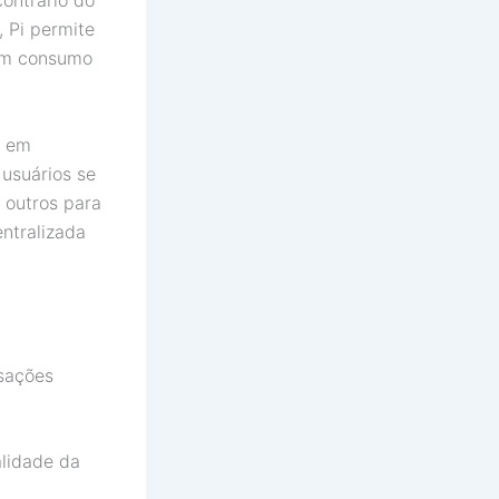
ontrário do
 Pi permite
om consumo
o em
 usuários se
 outros para
ntralizada
nsações
alidade da