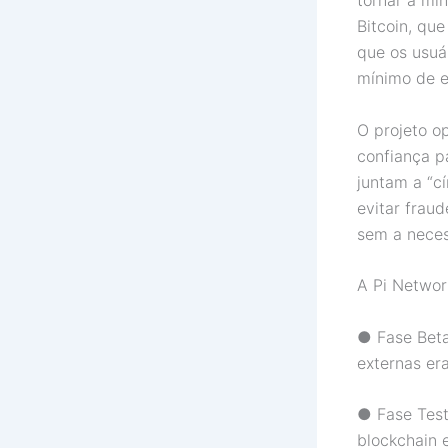
tornar a mi
Bitcoin, qu
que os usu
mínimo de e
O projeto o
confiança p
juntam a “c
evitar frau
sem a neces
A Pi Networ
● Fase Beta
externas era
● Fase Test
blockchain 