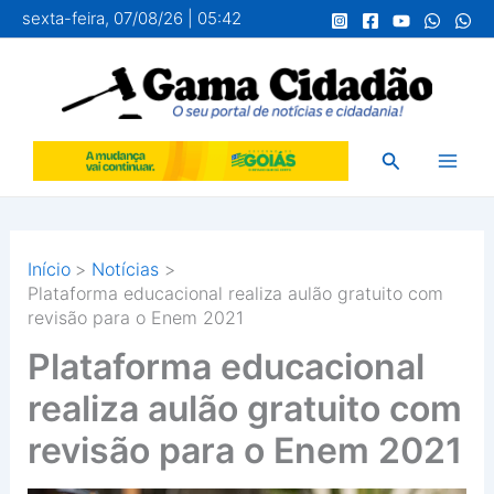
Ir
sexta-feira, 07/08/26 | 05:42
para
o
conteúdo
Pesquisar
Início
Notícias
Plataforma educacional realiza aulão gratuito com
revisão para o Enem 2021
Plataforma educacional
realiza aulão gratuito com
revisão para o Enem 2021