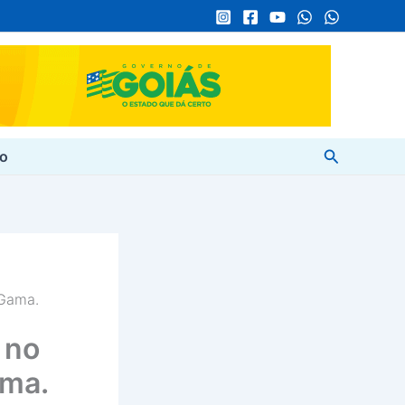
Pesquisar
to
 Gama.
 no
ama.