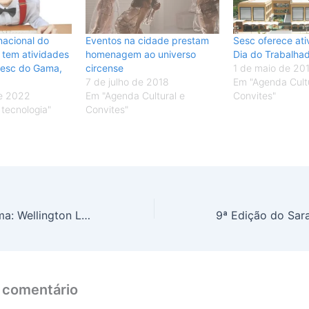
nacional do
Eventos na cidade prestam
Sesc oferece ati
 tem atividades
homenagem ao universo
Dia do Trabalha
Sesc do Gama,
circense
1 de maio de 20
7 de julho de 2018
Em "Agenda Cultu
e 2022
Em "Agenda Cultural e
Convites"
 tecnologia"
Convites"
Estação BRT Gama: Wellington Luiz fez indicação em 2015 para a construção de estacionamento
 comentário