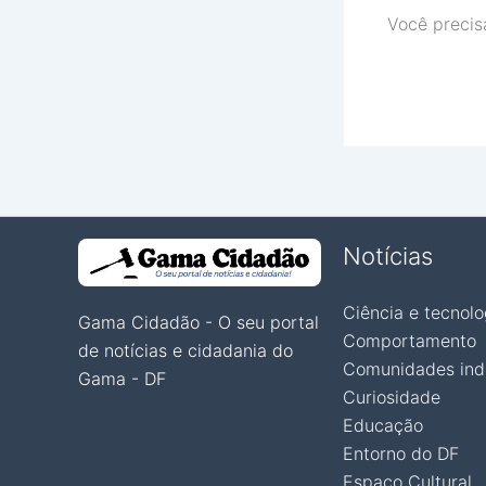
Você precis
Notícias
Ciência e tecnolo
Gama Cidadão - O seu portal
Comportamento
de notícias e cidadania do
Comunidades ind
Gama - DF
Curiosidade
Educação
Entorno do DF
Espaço Cultural