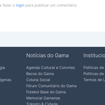
a fazer o
login
para publicar um comentário.
Notícias do Gama
Instituci
gia
Agenda Cultural e Convites
Políticas de
Becos do Gama
Políticas de
ígenas
Coluna Social
Termos de 
Fórum Comunitário do Gama
Futebol Base do Gama
Memorial Gamense
Trânsito & Cidade