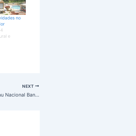
vidades no
dor
14
ral e
NEXT
9ª Edição do Sarau Nacional Banca de Poetas