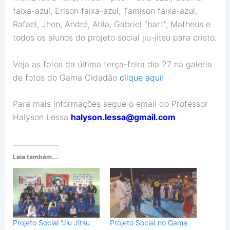
faixa-azul, Erison faixa-azul, Tamison faixa-azul,
Rafael, Jhon, André, Atila, Gabriel “bart”, Matheus e
todos os alunos do projeto social jiu-jitsu para cristo.
Veja as fotos da última terça-feira dia 27 na galeria
de fotos do Gama Cidadão
clique aqui!
Para mais informações segue o email do Professor
Halyson Lessa
halyson.lessa@gmail.com
Leia também...
Projeto Social “Jiu Jitsu
Projeto Social no Gama