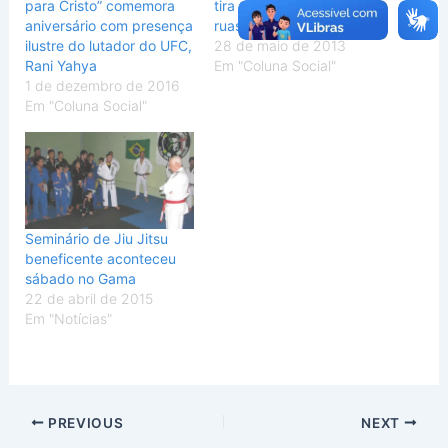
para Cristo” comemora
tira crianças e jovens das
aniversário com presença
ruas.
ilustre do lutador do UFC,
28 de maio de 2013
Rani Yahya
Em "Coluna Social"
1 de dezembro de 2016
Em "Coluna Social"
Seminário de Jiu Jitsu
beneficente aconteceu
sábado no Gama
22 de abril de 2015
Em "Notícias"
PREVIOUS
NEXT