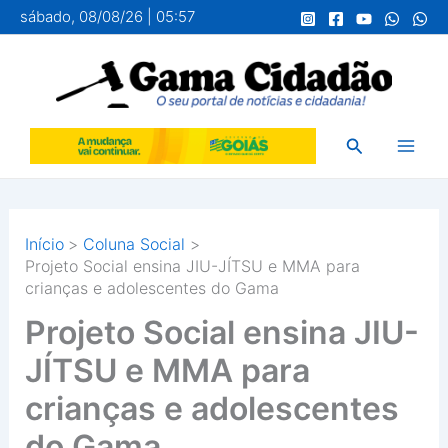
Ir
sábado, 08/08/26 | 05:57
para
o
conteúdo
Pesquisar
Início
Coluna Social
Projeto Social ensina JIU-JÍTSU e MMA para
crianças e adolescentes do Gama
Projeto Social ensina JIU-
JÍTSU e MMA para
crianças e adolescentes
do Gama