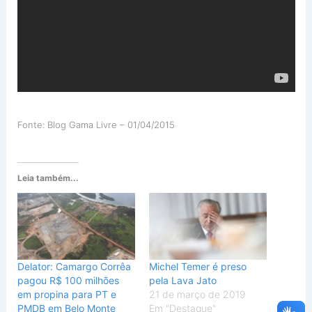
Fonte: Blog Gama Livre – 01/04/2015
Leia também...
Delator: Camargo Corrêa
Michel Temer é preso
pagou R$ 100 milhões
pela Lava Jato
em propina para PT e
21 de março de 2019
PMDB em Belo Monte
Em "Destaque"