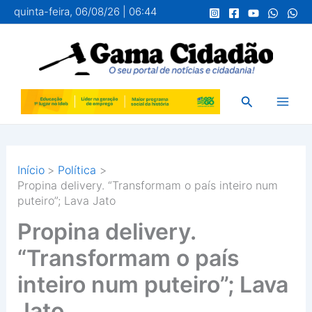
Ir
quinta-feira, 06/08/26 | 06:44
para
o
conteúdo
Pesquisar
Início
Política
Propina delivery. “Transformam o país inteiro num
puteiro”; Lava Jato
Propina delivery.
“Transformam o país
inteiro num puteiro”; Lava
Jato