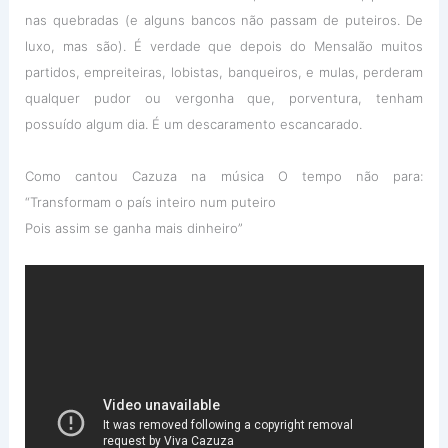
nas quebradas (e alguns bancos não passam de puteiros. De
luxo, mas são). É verdade que depois do Mensalão muitos
partidos, empreiteiras, lobistas, banqueiros, e mulas, perderam
qualquer pudor ou vergonha que, porventura, tenham
possuído algum dia. É um descaramento escancarado.
Como cantou Cazuza na música O tempo não para:
“Transformam o país inteiro num puteiro
Pois assim se ganha mais dinheiro”