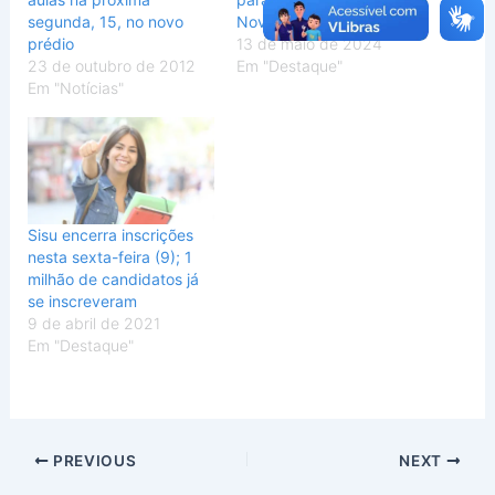
segunda, 15, no novo
Novo Endereço
prédio
13 de maio de 2024
23 de outubro de 2012
Em "Destaque"
Em "Notícias"
Sisu encerra inscrições
nesta sexta-feira (9); 1
milhão de candidatos já
se inscreveram
9 de abril de 2021
Em "Destaque"
PREVIOUS
NEXT