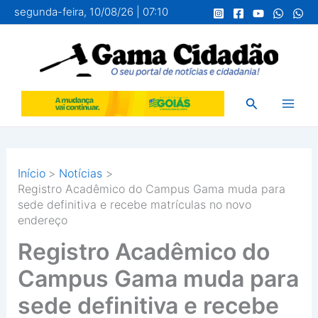
Ir
segunda-feira, 10/08/26 | 07:10
para
o
conteúdo
Pesquisar
Início
Notícias
Registro Acadêmico do Campus Gama muda para
sede definitiva e recebe matrículas no novo
endereço
Registro Acadêmico do
Campus Gama muda para
sede definitiva e recebe