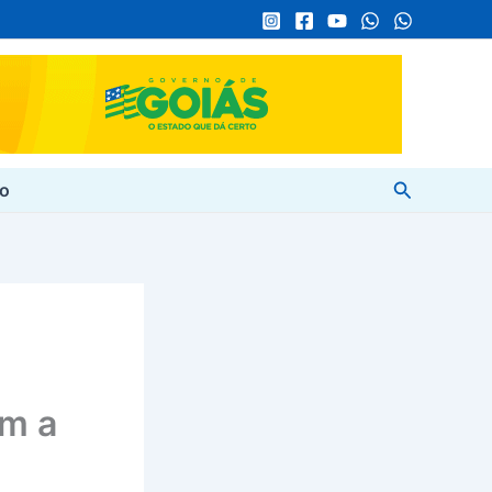
Pesquisar
to
om a