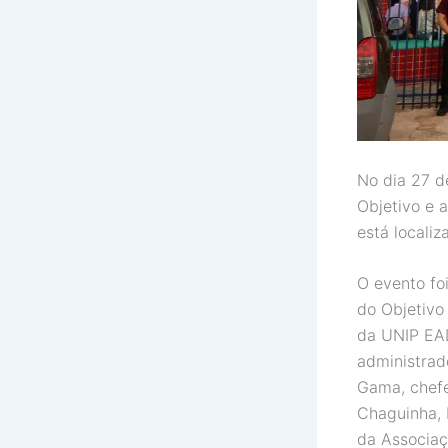
No dia 27 d
Objetivo e 
está locali
O evento foi
do Objetivo
da UNIP EAD
administrad
Gama, chefe
Chaguinha, 
da Associaç