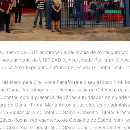
e Janeiro de 2017 aconteceu a cerimônia de reinauguração 
a nova unidade da UNIP EAD (Universidade Paulista). O nov
zado na Área Especial 02, Praça 02, Escola 01, Setor Leste 
 realizado pela Sra.
Ivone Penaforte
e o seu esposo Prof. M
 no Gama. A cerimônia de reinauguração do Colégio e da n
 contou com a presença de várias autoridades da cidade e
ora do Gama (Profa. Maria Antônia), servidores de adminis
 da Vigilância Ambiental do Gama, Conselho Tutelar, Franc
Edson Rocha, representante do Conselho de Saúde, com re
ão Comercial e Industrial do Gama, Joneides Fernandes, vá