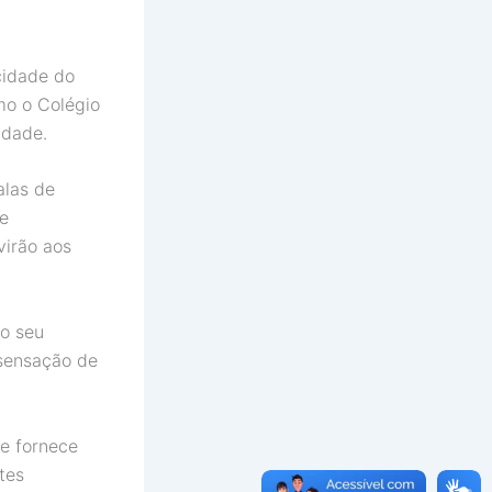
cidade do
mo o Colégio
idade.
alas de
 e
virão aos
o seu
 sensação de
e fornece
tes