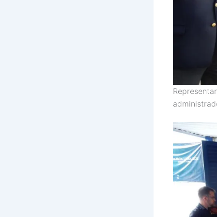
Representan
administrad