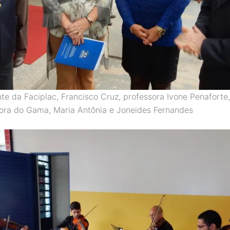
te da Faciplac, Francisco Cruz, professora Ivone Penaforte,
ora do Gama, Maria Antônia e Joneides Fernandes