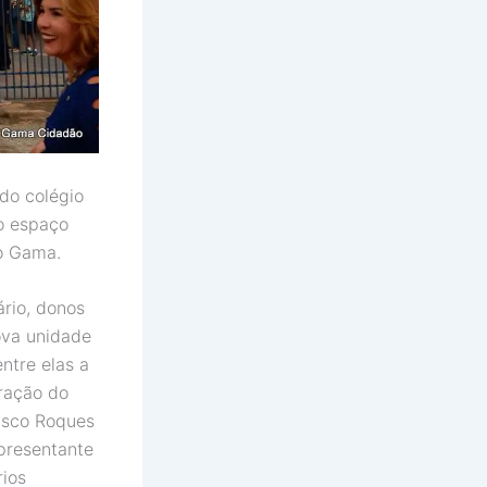
do colégio
o espaço
no Gama.
ário, donos
ova unidade
ntre elas a
tração do
isco Roques
presentante
rios