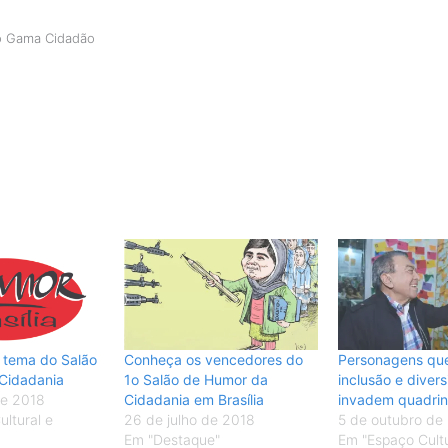
o Gama Cidadão
 tema do Salão
Conheça os vencedores do
Personagens qu
Cidadania
1o Salão de Humor da
inclusão e diver
de 2018
Cidadania em Brasília
invadem quadri
ltural e
26 de julho de 2018
5 de outubro de
Em "Destaque"
Em "Espaço Cultu