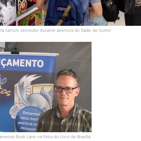
afa cartum
vencedor durante abertura do Salão de humor
amense Rock Lane na Feira do Livro de Brasília