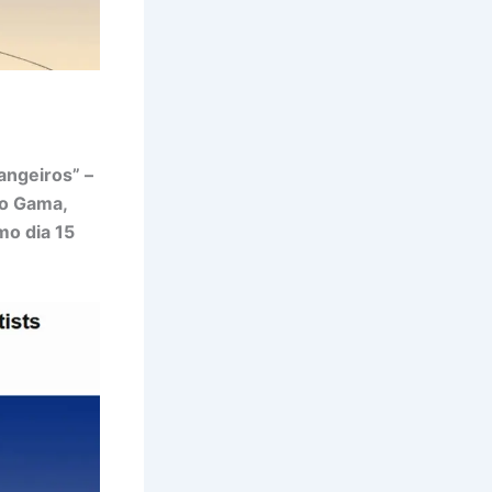
angeiros” –
do Gama,
mo dia 15