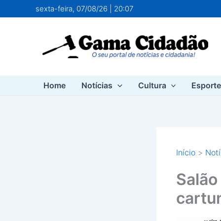
Ir
sexta-feira, 07/08/26 | 20:07
para
o
conteúdo
Home
Notícias
Cultura
Esport
Início
Notí
Salão
cartu