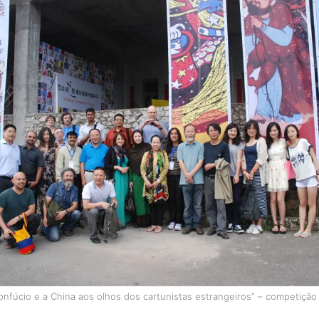
nfúcio e a China aos olhos dos cartunistas estrangeiros” – competição 