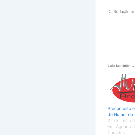
Da Redação d
Leia também...
Preconceito é
de Humor da 
22 de junho 
Em "Agenda Cu
Convites"