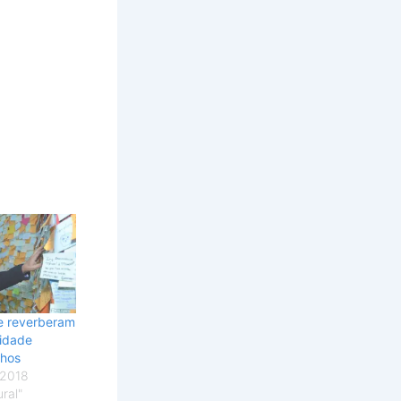
e reverberam
sidade
nhos
 2018
ral"