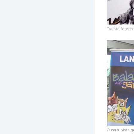
Turista fotogr
O cartunista g