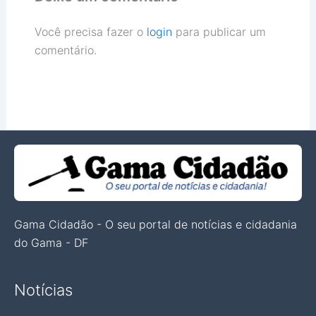
Você precisa fazer o
login
para publicar um
comentário.
Gama Cidadão - O seu portal de notícias e cidadania
do Gama - DF
Notícias