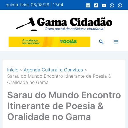
Ir
quinta-feira, 06/08/26 | 17:04
para
o
conteúdo
Pesquisar
Início
Agenda Cultural e Convites
Sarau do Mundo Encontro Itinerante de Poesia &
Oralidade no Gama
Sarau do Mundo Encontro
Itinerante de Poesia &
Oralidade no Gama