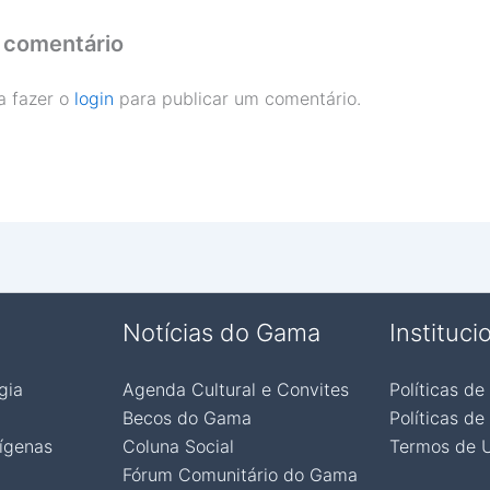
 comentário
a fazer o
login
para publicar um comentário.
Notícias do Gama
Instituci
gia
Agenda Cultural e Convites
Políticas de
Becos do Gama
Políticas de
ígenas
Coluna Social
Termos de 
Fórum Comunitário do Gama