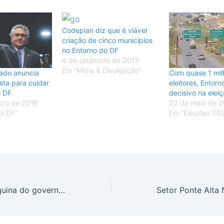
Codeplan diz que é viável
criação de cinco municípios
no Entorno do DF
4 de setembro de 2013
Em "Mídia & Divulgação"
iado anuncia
Com quase 1 mil
sta para cuidar
eleitores, Entor
o DF
decisivo na elei
bro de 2018
22 de maio de 
do DF"
Em "Eleições 20
Impedindo a máquina do governo ‘Ana Amélia’