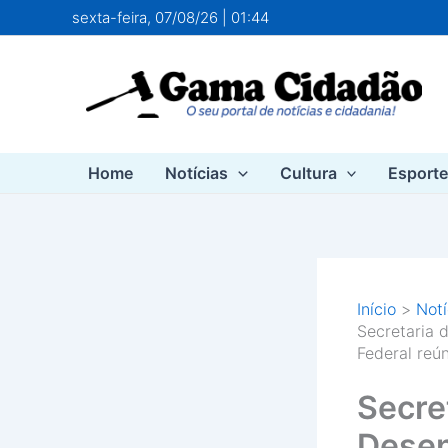
Ir
sexta-feira, 07/08/26 | 01:44
para
o
conteúdo
Home
Notícias
Cultura
Esport
Início
Notí
Secretaria 
Federal reú
Secre
Desen