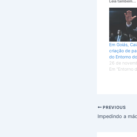
Leia também...
Em Goiás, Ca
criação de pa
do Entorno d
26 de novem
Em "Entorno 
PREVIOUS