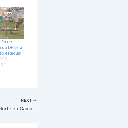
hão de
no do DF será
ção estadual
2022
22"
NEXT
Setor Ponte Alta Norte do Gama pede socorro; está abandonado pelos políticos e autoridades do GDF