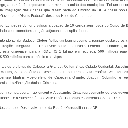
go, a reunião foi importante para manter a união dos municípios. “Foi um encon
 de integração das cidades que fazem parte do Entorno do DF. A nossa popul
 Governo do Distrito Federal”, destacou Hildo do Candango.
ro, Eurípedes Júnior divulgou a doação de 10 carros seminovos do Corpo de
dades que compõem a região adjacente da capital federal.
intendente da Sudeco, Cléber Ávilla, também presente à reunião destacou os 
 Região Integrada de Desenvolvimento do Distrito Federal e Entorno (R
e, está disponível para a RIDE R$ 1 bilhão em recursos: 500 milhões para
$ 500 milhões para comércio e serviços.
ntes os prefeitos de Cabeceira Grande, Odilon Silva; Cidade Ocidental, Juscelin
artins; Santo Antônio do Descoberto, Itamar Lemes; Vila Propícia, Waldilei Lem
entina Martins; vice-prefeito de Cabeceira Grande, Joaquim Sobrinho, e re
raíso, Luziânia, Alexânia e Cristalina.
bém compareceram ao encontro Alessandro Cruz, representante do vice-govern
ilippelli, e o Subsecretário de Articulação, Parcerias e Convênios, Saulo Diniz.
Secretaria de Desenvolvimento da Região Metropolitana do DF