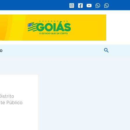
Pesquisar
to
istrito
te Público