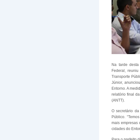
Na tarde desta 
Federal, reuniu
Transporte Públi
Júnior, anuncio
Entorno. A medi
relatório final 
(ANTT).
O secretário da
Público. “Temos
mais empresas q
cidades do Entor
Para o prefeito 