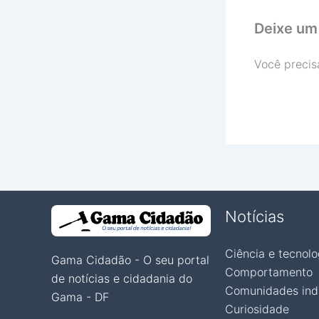
Deixe um
Você precis
Notícias
Ciência e tecnolo
Gama Cidadão - O seu portal
Comportamento
de notícias e cidadania do
Comunidades ind
Gama - DF
Curiosidade