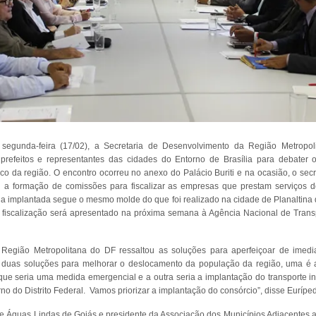
segunda-feira (17/02), a Secretaria de Desenvolvimento da Região Metropoli
 prefeitos e representantes das cidades do Entorno de Brasília para debater
co da região. O encontro ocorreu no anexo do Palácio Buriti e na ocasião, o sec
u a formação de comissões para fiscalizar as empresas que prestam serviços d
da implantada segue o mesmo molde do que foi realizado na cidade de Planaltina 
da fiscalização será apresentado na próxima semana à Agência Nacional de Trans
 Região Metropolitana do DF ressaltou as soluções para aperfeiçoar de imedi
 duas soluções para melhorar o deslocamento da população da região, uma é 
ue seria uma medida emergencial e a outra seria a implantação do transporte in
no do Distrito Federal. Vamos priorizar a implantação do consórcio”, disse Euríped
de Águas Lindas de Goiás e presidente da Associação dos Municípios Adjacentes a