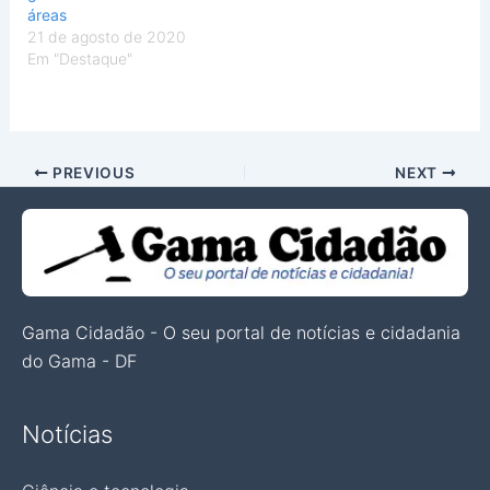
áreas
21 de agosto de 2020
Em "Destaque"
PREVIOUS
NEXT
Gama Cidadão - O seu portal de notícias e cidadania
do Gama - DF
Notícias