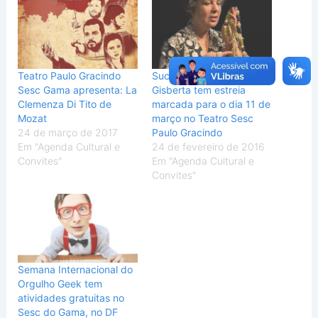
Teatro Paulo Gracindo
Sucesso em Portugal,
Sesc Gama apresenta: La
Gisberta tem estreia
Clemenza Di Tito de
marcada para o dia 11 de
Mozat
março no Teatro Sesc
24 de março de 2017
Paulo Gracindo
Em "Agenda Cultural e
24 de fevereiro de 2016
Convites"
Em "Agenda Cultural e
Convites"
Semana Internacional do
Orgulho Geek tem
atividades gratuitas no
Sesc do Gama, no DF