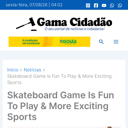
Ir
sexta-feira, 07/08/26 | 04:02
para
o
conteúdo
Pesquisar
Início
Notícias
Skateboard Game Is Fun To Play & More Exciting
Sports
Skateboard Game Is Fun
To Play & More Exciting
Sports