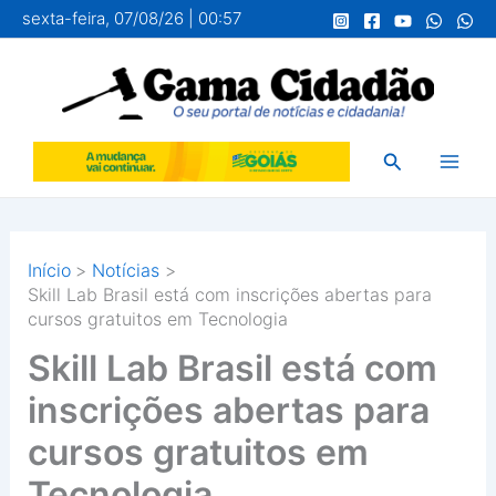
Ir
sexta-feira, 07/08/26 | 00:57
para
o
conteúdo
Pesquisar
Início
Notícias
Skill Lab Brasil está com inscrições abertas para
cursos gratuitos em Tecnologia
Skill Lab Brasil está com
inscrições abertas para
cursos gratuitos em
Tecnologia