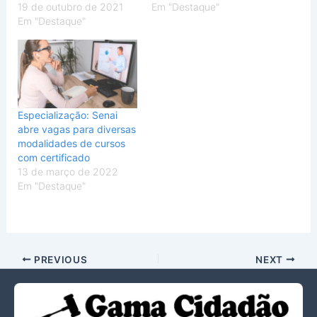
19 de outubro de 2021
Em "Destaque"
Em "Destaque"
Especialização: Senai
abre vagas para diversas
modalidades de cursos
com certificado
13 de março de 2022
Em "Destaque"
PREVIOUS
NEXT