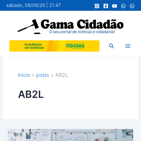
Ir
sábado, 08/08/26 | 21:47
para
o
conteúdo
Pesquisar
Início
posts
AB2L
AB2L