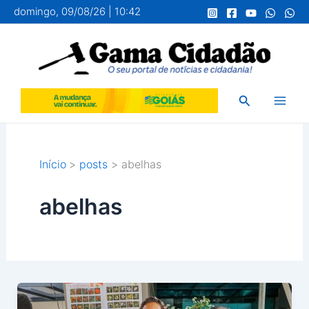
Ir
domingo, 09/08/26 | 10:42
para
o
conteúdo
Pesquisar
Início
posts
abelhas
abelhas