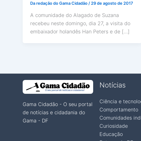
Da redação do Gama Cidadão
/
29 de agosto de 2017
A comunidade do Alagado de Suzana
recebeu neste domingo, dia 27, a visita do
embaixador holandês Han Peters e de […]
Notícias
Ciência e tecnolo
Gama Cidadão - O seu portal
Comportamento
de notícias e cidadania do
Comunidades ind
Gama - DF
Curiosidade
Educação