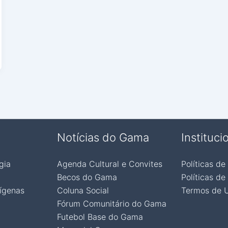
Notícias do Gama
Instituci
gia
Agenda Cultural e Convites
Políticas de
Becos do Gama
Políticas de
ígenas
Coluna Social
Termos de 
Fórum Comunitário do Gama
Futebol Base do Gama