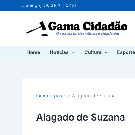
Ir
domingo, 09/08/26 | 07:21
para
o
conteúdo
Home
Notícias
Cultura
Esport
Início
posts
Alagado de Suzana
Alagado de Suzana