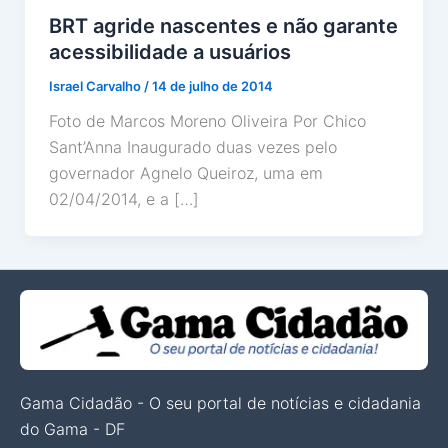
BRT agride nascentes e não garante
acessibilidade a usuários
Israel Carvalho
/
14 de julho de 2014
Foto de Marcos Moreno Oliveira Por Chico
Sant’Anna Inaugurado duas vezes pelo
governador Agnelo Queiroz, uma em
02/04/2014, e a […]
Gama Cidadão - O seu portal de notícias e cidadania
do Gama - DF