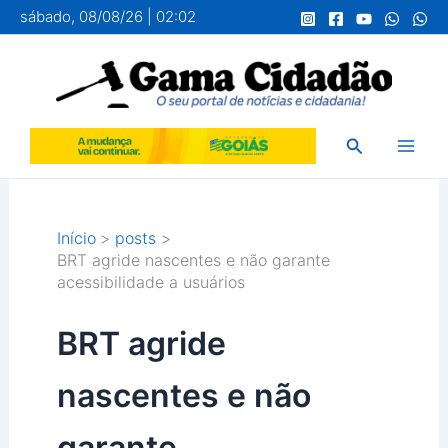
Ir
sábado, 08/08/26 | 02:02
para
o
conteúdo
Pesquisar
Início
posts
BRT agride nascentes e não garante
acessibilidade a usuários
BRT agride
nascentes e não
garante