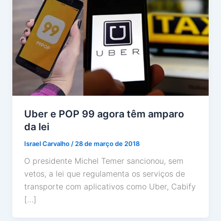
Uber e POP 99 agora têm amparo
da lei
Israel Carvalho
/
28 de março de 2018
O presidente Michel Temer sancionou, sem
vetos, a lei que regulamenta os serviços de
transporte com aplicativos como Uber, Cabify
[…]