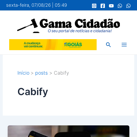
Ir
sexta-feira, 07/08/26 | 05:49
para
o
conteúdo
Pesquisar
Início
posts
Cabify
Cabify