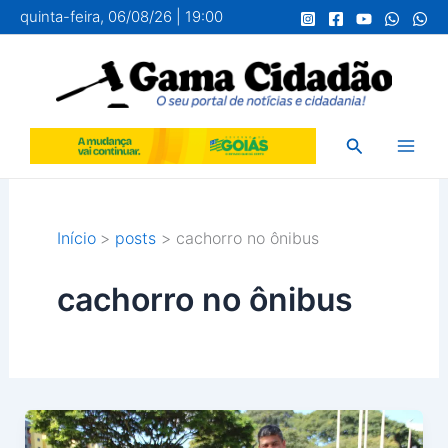
Ir
quinta-feira, 06/08/26 | 19:00
para
o
conteúdo
Pesquisar
Início
posts
cachorro no ônibus
cachorro no ônibus