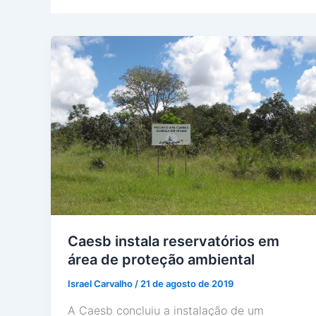
Caesb instala reservatórios em
área de proteção ambiental
Israel Carvalho
/
21 de agosto de 2019
A Caesb concluiu a instalação de um