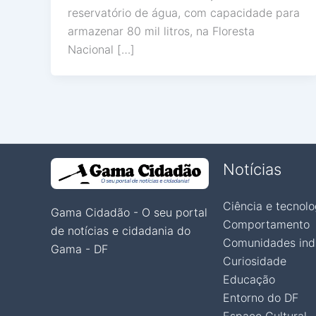
reservatório de água, com capacidade para
armazenar 80 mil litros, na Floresta
Nacional […]
Notícias
Ciência e tecnolo
Gama Cidadão - O seu portal
Comportamento
de notícias e cidadania do
Comunidades ind
Gama - DF
Curiosidade
Educação
Entorno do DF