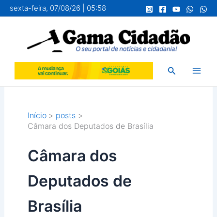
Ir
sexta-feira, 07/08/26 | 05:58
para
o
conteúdo
Pesquisar
Início
posts
Câmara dos Deputados de Brasília
Câmara dos
Deputados de
Brasília