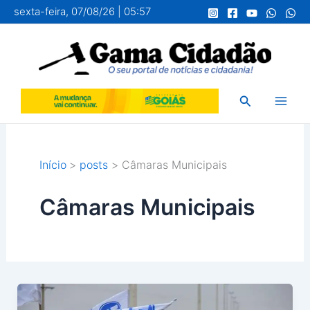
Ir
sexta-feira, 07/08/26 | 05:57
para
o
conteúdo
Pesquisar
Início
posts
Câmaras Municipais
Câmaras Municipais