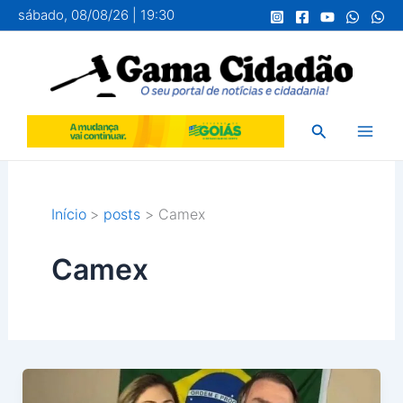
Ir
sábado, 08/08/26 | 19:30
para
o
conteúdo
Pesquisar
Início
posts
Camex
Camex