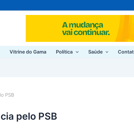
e
Vitrine do Gama
Política
Saúde
Conta
lo PSB
cia pelo PSB