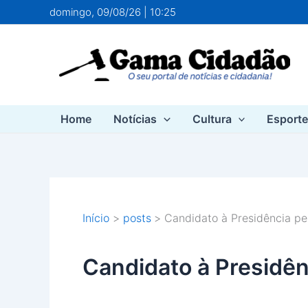
Ir
domingo, 09/08/26 | 10:25
para
o
conteúdo
Home
Notícias
Cultura
Esport
Início
posts
Candidato à Presidência pe
Candidato à Presidên