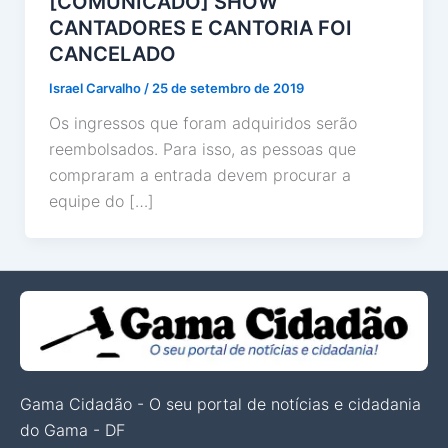
[COMUNICADO] SHOW
CANTADORES E CANTORIA FOI
CANCELADO
Israel Carvalho
/
25 de setembro de 2019
Os ingressos que foram adquiridos serão
reembolsados. Para isso, as pessoas que
compraram a entrada devem procurar a
equipe do […]
Gama Cidadão - O seu portal de notícias e cidadania
do Gama - DF