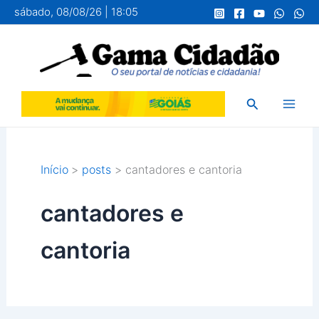
Ir
sábado, 08/08/26 | 18:05
para
o
conteúdo
Pesquisar
Início
posts
cantadores e cantoria
cantadores e
cantoria