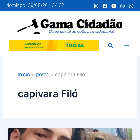
Ir
domingo, 09/08/26 | 04:02
para
o
conteúdo
Pesquisar
Início
posts
capivara Filó
capivara Filó