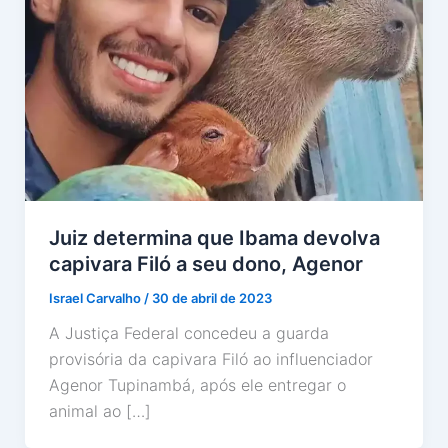
Juiz determina que Ibama devolva
capivara Filó a seu dono, Agenor
Israel Carvalho
/
30 de abril de 2023
A Justiça Federal concedeu a guarda
provisória da capivara Filó ao influenciador
Agenor Tupinambá, após ele entregar o
animal ao […]