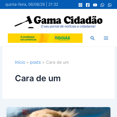
Ir
quinta-feira, 06/08/26 | 21:32
para
o
conteúdo
Pesquisar
Início
posts
Cara de um
Cara de um