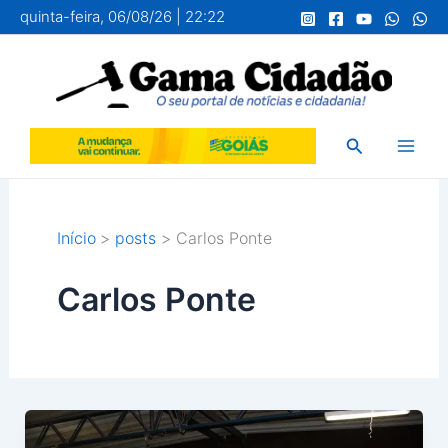
Ir
quinta-feira, 06/08/26 | 22:22
para
o
conteúdo
Pesquisar
Início
posts
Carlos Ponte
Carlos Ponte