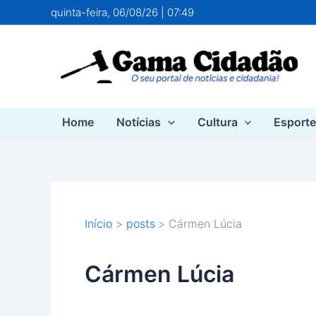
Ir
quinta-feira, 06/08/26 | 07:49
para
o
conteúdo
Home
Notícias
Cultura
Esport
Início
posts
Cármen Lúcia
Cármen Lúcia