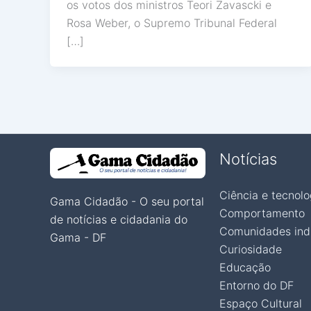
os votos dos ministros Teori Zavascki e
Rosa Weber, o Supremo Tribunal Federal
[…]
Notícias
Ciência e tecnolo
Gama Cidadão - O seu portal
Comportamento
de notícias e cidadania do
Comunidades ind
Gama - DF
Curiosidade
Educação
Entorno do DF
Espaço Cultural