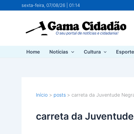
Ir
sexta-feira, 07/08/26 | 01:14
para
o
conteúdo
Home
Notícias
Cultura
Esport
Início
posts
carreta da Juventude Negr
carreta da Juventud