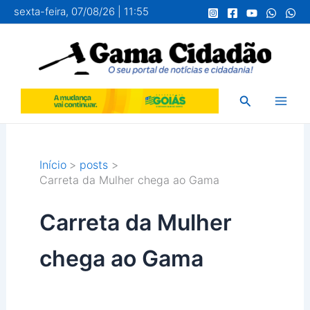
Ir
sexta-feira, 07/08/26 | 11:55
para
o
conteúdo
Pesquisar
Início
posts
Carreta da Mulher chega ao Gama
Carreta da Mulher
chega ao Gama