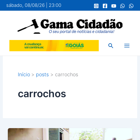
Ir
sábado, 08/08/26 | 23:00
para
o
conteúdo
Pesquisar
Início
posts
carrochos
carrochos