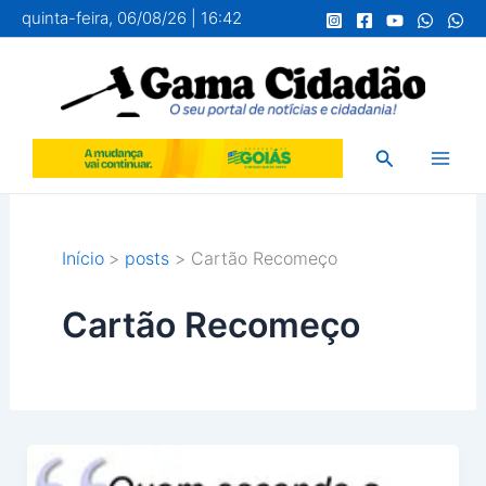
Ir
quinta-feira, 06/08/26 | 16:42
para
o
conteúdo
Pesquisar
Início
posts
Cartão Recomeço
Cartão Recomeço