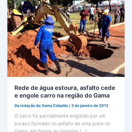
Rede de água estoura, asfalto cede
e engole carro na região do Gama
Da redação do Gama Cidadão
/
3 de janeiro de 2013
O carro foi parcialmente engolido por um
buraco formado no asfalto de uma pista no
Gama, em frente ao Hospital […]