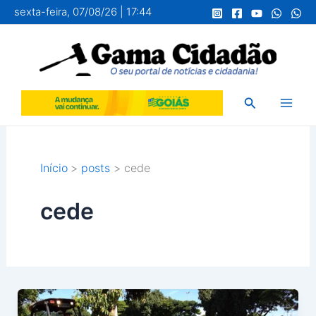
Ir
sexta-feira, 07/08/26 | 17:44
para
o
conteúdo
Pesquisar
Início
posts
cede
cede