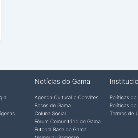
Notícias do Gama
Instituci
gia
Agenda Cultural e Convites
Políticas de
Becos do Gama
Políticas de
ígenas
Coluna Social
Termos de 
Fórum Comunitário do Gama
Futebol Base do Gama
Memorial Gamense