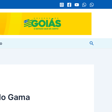
Pesquisar
to
do Gama