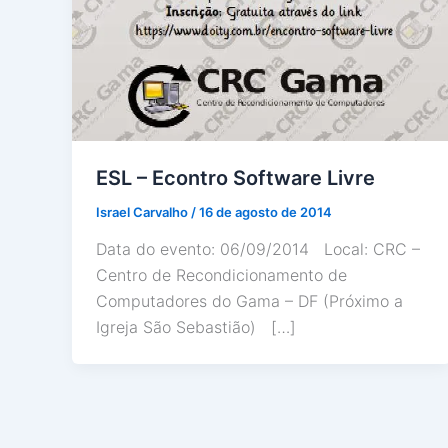
ESL – Econtro Software Livre
Israel Carvalho
/
16 de agosto de 2014
Data do evento: 06/09/2014 Local: CRC –
Centro de Recondicionamento de
Computadores do Gama – DF (Próximo a
Igreja São Sebastião) […]