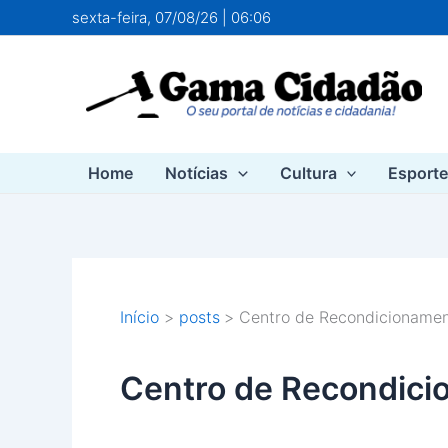
Ir
sexta-feira, 07/08/26 | 06:06
para
o
conteúdo
Home
Notícias
Cultura
Esport
Início
posts
Centro de Recondicioname
Centro de Recondic