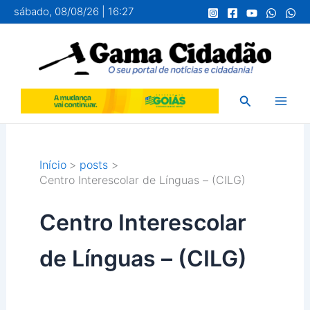
Ir
sábado, 08/08/26 | 16:27
para
o
conteúdo
Pesquisar
Início
posts
Centro Interescolar de Línguas – (CILG)
Centro Interescolar
de Línguas – (CILG)